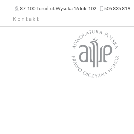
87-100
Toruń
, ul.
Wysoka 16 lok. 102
505 835 819
a
Kontakt