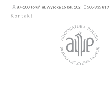
87-100
Toruń
, ul.
Wysoka 16 lok. 102
505 835 819
a
Kontakt