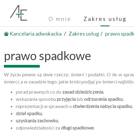
O mnie
Zakres usług
Kancelaria adwokacka
Zakres usług
prawo spad
prawo spadkowe
W życiu pewne są dwie rzeczy: śmierć i podatki. O ile w s
śmierci, a w zasadzie tego, jakie kroki podjąć po śmierci najbl
porad prawnych co do
zasad dziedziczenia
,
wskazania sposobu
przyjęcia
lub
odrzucenia
spadku
,
reprezentacji w sprawach o
stwierdzenia nabycia spadku
,
dział spadku
,
uzyskania zachowku
,
odpowiedzialności za
długi spadkowe
.