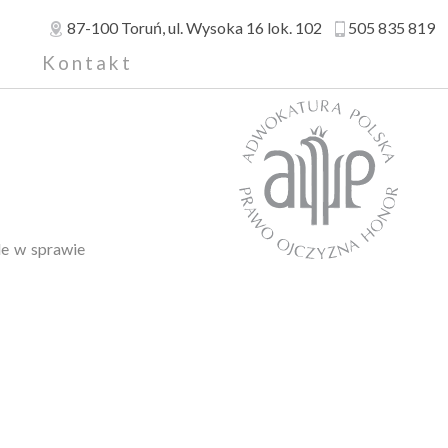
87-100
Toruń
, ul.
Wysoka 16 lok. 102
505 835 819
a
Kontakt
le w sprawie